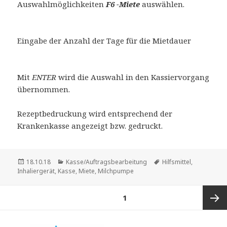
Auswahlmöglichkeiten
F6 -Miete
auswählen.
Eingabe der Anzahl der Tage für die Mietdauer
Mit
ENTER
wird die Auswahl in den Kassiervorgang
übernommen.
Rezeptbedruckung wird entsprechend der
Krankenkasse angezeigt bzw. gedruckt.
Veröffentlicht
Kategorien
Schlagwörter
18.10.18
Kasse/Auftragsbearbeitung
Hilfsmittel
,
am
Inhaliergerät
,
Kasse
,
Miete
,
Milchpumpe
Beitragsnavigation
SEITE
1
Nächs