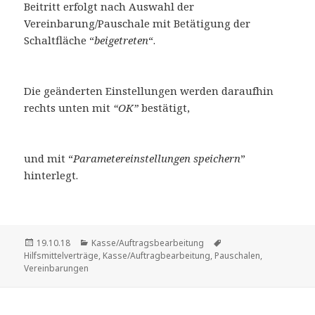
Beitritt erfolgt nach Auswahl der
Vereinbarung/Pauschale mit Betätigung der
Schaltfläche “
beigetreten
“.
Die geänderten Einstellungen werden daraufhin
rechts unten mit
“OK”
bestätigt,
und mit “
Parametereinstellungen speichern
”
hinterlegt.
Veröffentlicht
Kategorien
Schlagwörter
19.10.18
Kasse/Auftragsbearbeitung
am
Hilfsmittelverträge
,
Kasse/Auftragbearbeitung
,
Pauschalen
,
Vereinbarungen