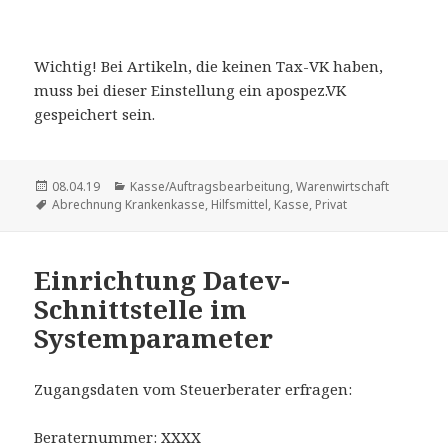
Wichtig! Bei Artikeln, die keinen Tax-VK haben,
muss bei dieser Einstellung ein apospez.VK
gespeichert sein.
Veröffentlicht
Kategorien
08.04.19
Kasse/Auftragsbearbeitung
,
Warenwirtschaft
am
Schlagwörter
Abrechnung Krankenkasse
,
Hilfsmittel
,
Kasse
,
Privat
Einrichtung Datev-
Schnittstelle im
Systemparameter
Zugangsdaten vom Steuerberater erfragen:
Beraternummer: XXXX