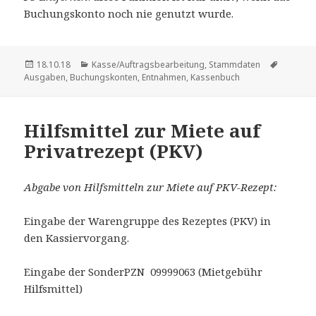
Buchungskonto noch nie genutzt wurde.
Veröffentlicht
Kategorien
Schlagw
18.10.18
Kasse/Auftragsbearbeitung
,
Stammdaten
am
Ausgaben
,
Buchungskonten
,
Entnahmen
,
Kassenbuch
Hilfsmittel zur Miete auf
Privatrezept (PKV)
Abgabe von Hilfsmitteln zur Miete auf PKV-Rezept:
Eingabe der Warengruppe des Rezeptes (PKV) in
den Kassiervorgang.
Eingabe der SonderPZN 09999063 (Mietgebühr
Hilfsmittel)