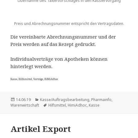
Übernahme des Taxiervorschlages in den Kassiervorgang
Preis und Abrechnungsnummer entspricht den Vertragsdaten.
Die vereinbarte Abrechnungsnummer und der
Preis werden auf das Rezept gedruckt.
Individualverträge von Apotheken können
hinterlegt werden.
Kasse, Hilfsmittel, Verträge, HiMiAdhoc
Veröffentlicht
Kategorien
14.06.19
Kasse/Auftragsbearbeitung
,
Pharmainfo
,
am
Schlagwörter
Warenwirtschaft
Hilfsmittel
,
HimiAdhoc
,
Kasse
Artikel Export