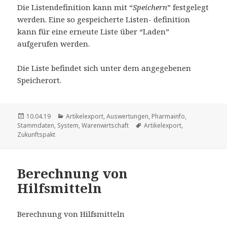
Die Listendefinition kann mit “
Speichern
” festgelegt
werden. Eine so gespeicherte Listen- definition
kann für eine erneute Liste über “Laden”
aufgerufen werden.
Die Liste befindet sich unter dem angegebenen
Speicherort.
Veröffentlicht
Kategorien
10.04.19
Artikelexport
,
Auswertungen
,
Pharmainfo
,
am
Schlagwörter
Stammdaten
,
System
,
Warenwirtschaft
Artikelexport
,
Zukunftspakt
Berechnung von
Hilfsmitteln
Berechnung von Hilfsmitteln