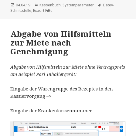
Veröffentlicht
Kategorien
Schlagwörter
04.04.19
Kassenbuch
,
Systemparameter
Datev-
am
Schnittstelle
,
Export FiBu
Abgabe von Hilfsmitteln
zur Miete nach
Genehmigung
Abgabe von Hilfsmitteln zur Miete ohne Vertragspreis
am Beispiel Pari-Inhaliergerät:
Eingabe der Warengruppe des Rezeptes in den
Kassiervorgang –>
Eingabe der Krankenkassennummer