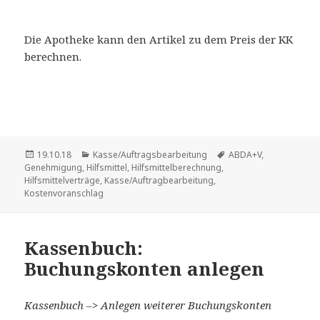
Die Apotheke kann den Artikel zu dem Preis der KK
berechnen.
Veröffentlicht
Kategorien
Schlagwörter
19.10.18
Kasse/Auftragsbearbeitung
ABDA+V
,
am
Genehmigung
,
Hilfsmittel
,
Hilfsmittelberechnung
,
Hilfsmittelverträge
,
Kasse/Auftragbearbeitung
,
Kostenvoranschlag
Kassenbuch:
Buchungskonten anlegen
Kassenbuch –> Anlegen weiterer Buchungskonten