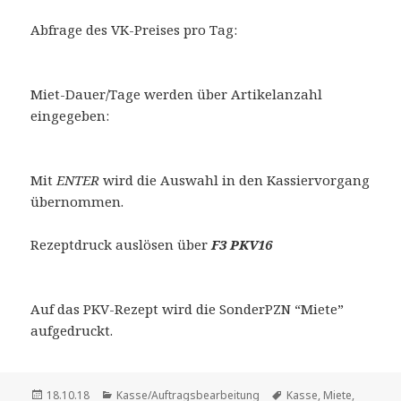
Abfrage des VK-Preises pro Tag:
Miet-Dauer/Tage werden über Artikelanzahl
eingegeben:
Mit
ENTER
wird die Auswahl in den Kassiervorgang
übernommen.
Rezeptdruck auslösen über
F3 PKV16
Auf das PKV-Rezept wird die SonderPZN “Miete”
aufgedruckt.
Veröffentlicht
Kategorien
Schlagwörter
18.10.18
Kasse/Auftragsbearbeitung
Kasse
,
Miete
,