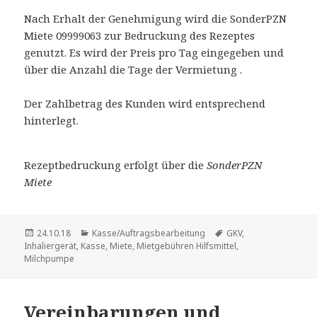
Nach Erhalt der Genehmigung wird die SonderPZN
Miete 09999063 zur Bedruckung des Rezeptes
genutzt. Es wird der Preis pro Tag eingegeben und
über die Anzahl die Tage der Vermietung .
Der Zahlbetrag des Kunden wird entsprechend
hinterlegt.
Rezeptbedruckung erfolgt über die
SonderPZN
Miete
Veröffentlicht
Kategorien
Schlagwörter
24.10.18
Kasse/Auftragsbearbeitung
GKV
,
am
Inhaliergerät
,
Kasse
,
Miete
,
Mietgebühren Hilfsmittel
,
Milchpumpe
Vereinbarungen und