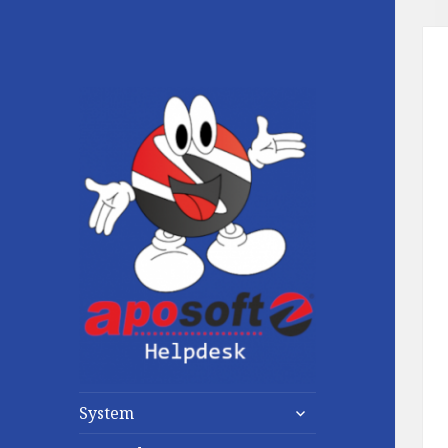
untermenü
System
anzeigen
untermenü
anzeigen