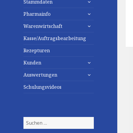
Stammdaten
untermenü
Pharmainfo
anzeigen
untermenü
Warenwirtschaft
anzeigen
Kasse/Auftragsbearbeitung
Rezepturen
untermenü
Kunden
anzeigen
untermenü
Auswertungen
anzeigen
Schulungsvideos
Suchen
nach: