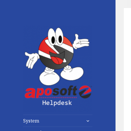
untermenü
System
anzeigen
untermenü
anzeigen