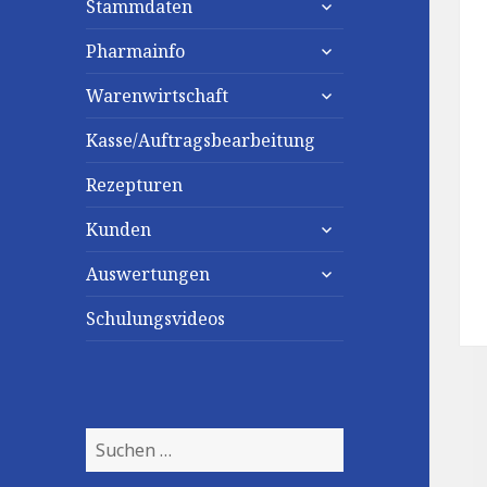
Stammdaten
untermenü
Pharmainfo
anzeigen
untermenü
Warenwirtschaft
anzeigen
Kasse/Auftragsbearbeitung
Rezepturen
untermenü
Kunden
anzeigen
untermenü
Auswertungen
anzeigen
Schulungsvideos
Suchen
nach: