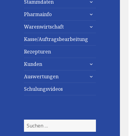
Stammdaten
untermenü
Pharmainfo
anzeigen
untermenü
Warenwirtschaft
anzeigen
Kasse/Auftragsbearbeitung
Rezepturen
untermenü
Kunden
anzeigen
untermenü
Auswertungen
anzeigen
Schulungsvideos
Suchen
nach: