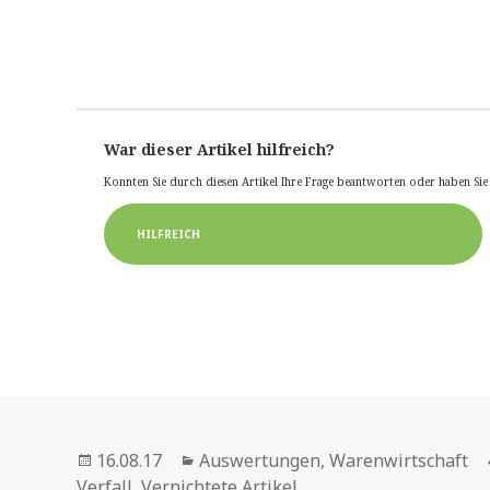
War dieser Artikel hilfreich?
Konnten Sie durch diesen Artikel Ihre Frage beantworten oder haben Si
HILFREICH
Veröffentlicht
Kategorien
16.08.17
Auswertungen
,
Warenwirtschaft
am
Verfall
,
Vernichtete Artikel