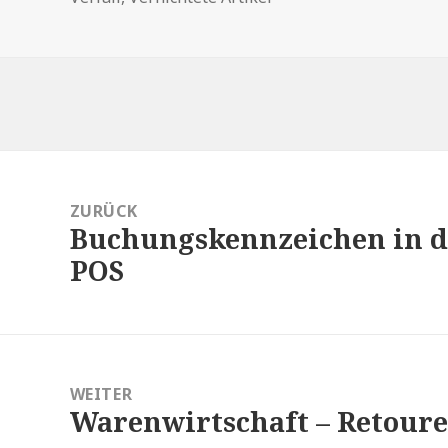
itragsnavigation
ZURÜCK
Buchungskennzeichen in d
Vorheriger
POS
Beitrag:
WEITER
Warenwirtschaft – Retouren
Nächster