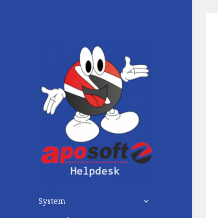
untermenü
System
anzeigen
untermenü
anzeigen