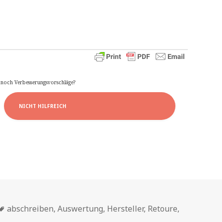
e noch Verbesserungsvorschläge?
NICHT HILFREICH
Schlagwörter
abschreiben
,
Auswertung
,
Hersteller
,
Retoure
,