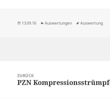
Veröffentlicht
Kategorien
Schlagwörter
13.09.16
Auswertungen
Auswertung
am
itragsnavigation
ZURÜCK
PZN Kompressionsstrümpf
Vorheriger
Beitrag: