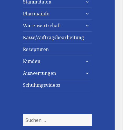
Stammdaten
untermenü
Pharmainfo
anzeigen
untermenü
Warenwirtschaft
anzeigen
Kasse/Auftragsbearbeitung
Rezepturen
untermenü
Kunden
anzeigen
untermenü
Auswertungen
anzeigen
Schulungsvideos
Suchen
nach: