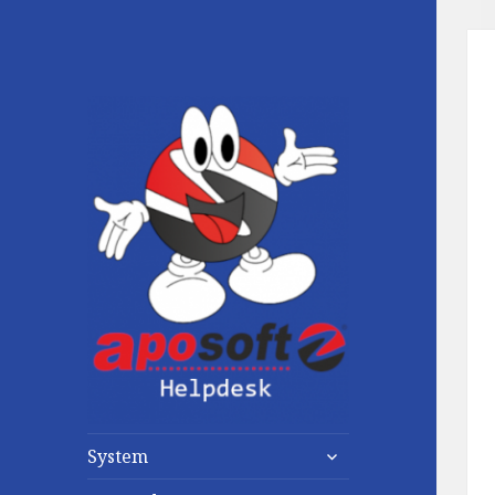
untermenü
System
anzeigen
untermenü
anzeigen