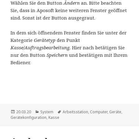
Wählen Sie den Button
Ändern
an. Bitte beachten
Sie, dass in Aposoft keine weiteren Fenster geöffnet
sind. Sonst ist der Button ausgegraut.
In dem sich öffnendem Fenster finden Sie unter der
Kategorie
Gerätetyp
den Punkt
Kasse/Auftragsbearbeitung.
Hier nach betätigen Sie
nur den Button
Speichern
und bestätigen mit Ihrem
Bediener.
Veröffentlicht
Kategorien
Schlagwörter
20.03.20
System
Arbeitsstation
,
Computer
,
Geräte
,
am
Gerätekonfiguration
,
Kasse