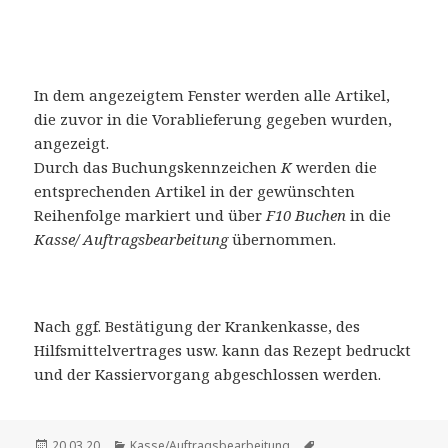
In dem angezeigtem Fenster werden alle Artikel,
die zuvor in die Vorablieferung gegeben wurden,
angezeigt.
Durch das Buchungskennzeichen
K
werden die
entsprechenden Artikel in der gewünschten
Reihenfolge markiert und über
F10 Buchen
in die
Kasse/ Auftragsbearbeitung
übernommen.
Nach ggf. Bestätigung der Krankenkasse, des
Hilfsmittelvertrages usw. kann das Rezept bedruckt
und der Kassiervorgang abgeschlossen werden.
Veröffentlicht
Kategorien
Schlagwörter
20.03.20
Kasse/Auftragsbearbeitung