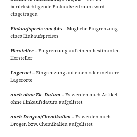
berücksichtigende Einkaufszeitraum wird
eingetragen
Einkaufspreis von
/bis
– Mögliche Eingrenzung
eines Einkaufspreises
Hersteller
– Eingrenzung auf einem bestimmten
Hersteller
Lagerort
– Eingrenzung auf einen oder mehrere
Lagerorte
auch ohne Ek- Datum
– Es werden auch Artikel
ohne Einkaufsdatum aufgelistet
auch Drogen/Chemikalien
– Es werden auch
Drogen bzw. Chemikalien aufgelistet