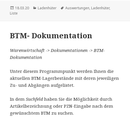
Veröffentlicht
Kategorien
Schlagwörter
18.03.20
Ladenhüter
Auswertungen
,
Ladenhüter
,
am
Liste
BTM- Dokumentation
Warenwirtschaft -> Dokumentationen -> BTM-
Dokumentation
Unter diesem Programmpunkt werden Ihnen die
aktuellen BTM-Lagerbestände mit deren jeweiligen
Zu- und Abgängen aufgelistet.
In dem
Suchfeld
haben Sie die Möglichkeit durch
Artikelbezeichnung oder PZN-Eingabe nach dem
gewünschtem BTM zu suchen.