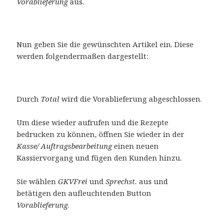
Vorablieferung
aus.
Nun geben Sie die gewünschten Artikel ein. Diese
werden folgendermaßen dargestellt:
Durch
Total
wird die Vorablieferung abgeschlossen.
Um diese wieder aufrufen und die Rezepte
bedrucken zu können, öffnen Sie wieder in der
Kasse/ Auftragsbearbeitung
einen neuen
Kassiervorgang und fügen den Kunden hinzu.
Sie wählen
GKVFrei
und
Sprechst.
aus und
betätigen den aufleuchtenden Button
Vorablieferung
.