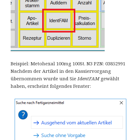
Beispiel: Metohexal 100mg 100St. N3 PZN: 03852991
Nachdem der Artikel in den Kassiervorgang
übernommen wurde und Sie
IdentFAM
gewählt
haben, erscheint folgendes Fenster: