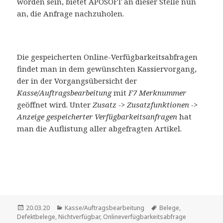
worden sein, bietet APOSOFT an dieser Stelle nun
an, die Anfrage nachzuholen.
Die gespeicherten Online-Verfügbarkeitsabfragen
findet man in dem gewünschten Kassiervorgang,
der in der Vorgangsübersicht der
Kasse/Auftragsbearbeitung
mit
F7 Merknummer
geöffnet wird. Unter
Zusatz -> Zusatzfunktionen ->
Anzeige gespeicherter Verfügbarkeitsanfragen
hat
man die Auflistung aller abgefragten Artikel.
Veröffentlicht
Kategorien
Schlagwörter
20.03.20
Kasse/Auftragsbearbeitung
Belege
,
am
Defektbelege
,
Nichtverfügbar
,
Onlineverfügbarkeitsabfrage