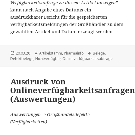
Verfügbarkeitsanfrage zu diesem Artikel anzeigen”
kann nach Angabe eines Datums ein
ausdruckbarer Bericht für die gespeicherten
Verfügbarkeitsmeldungen der Großhändler zu dem
gewählten Artikel und Datum erzeugt werden.
Veröffentlicht
Kategorien
Schlagwörter
20.03.20
Artikelstamm
,
Pharmainfo
Belege
,
am
Defektbelege
,
Nichtverfügbar
,
Onlineverfügbarkeitsabfrage
Ausdruck von
Onlineverfügbarkeitsanfrage
(Auswertungen)
Auswertungen -> Großhandelsdefekte
(Verfügbarkeiten)