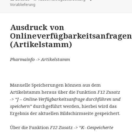
am
Vorablieferung
Ausdruck von
Onlineverfügbarkeitsanfrage
(Artikelstamm)
Pharmainfo -> Artikelstamm
Manuelle Speicherungen können aus dem
Artikelstamm heraus über die Funktion
F12 Zusatz
-> “J – Online-Verfügbarkeitsanfrage durchführen und
speichern”
durchgeführt werden, hierbei wird das
Ergebnis der aktuellen Bildschirmseite gespeichert.
Über die Funktion
F12 Zusatz -> “K- Gespeicherte