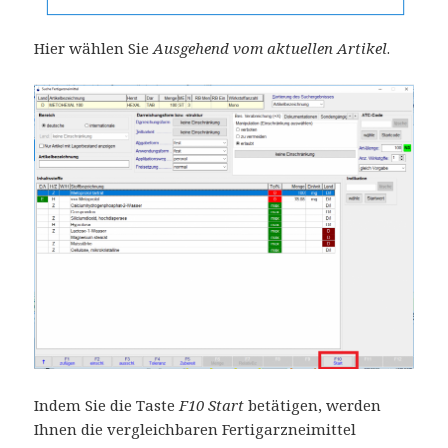
Hier wählen Sie
Ausgehend vom aktuellen Artikel
.
Indem Sie die Taste
F10 Start
betätigen, werden
Ihnen die vergleichbaren Fertigarzneimittel