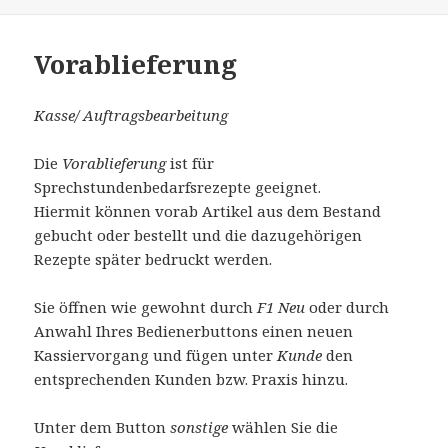
Vorablieferung
Kasse/ Auftragsbearbeitung
Die
Vorablieferung
ist für
Sprechstundenbedarfsrezepte geeignet.
Hiermit können vorab Artikel aus dem Bestand
gebucht oder bestellt und die dazugehörigen
Rezepte später bedruckt werden.
Sie öffnen wie gewohnt durch
F1 Neu
oder durch
Anwahl Ihres Bedienerbuttons einen neuen
Kassiervorgang und fügen unter
Kunde
den
entsprechenden Kunden bzw. Praxis hinzu.
Unter dem Button
sonstige
wählen Sie die