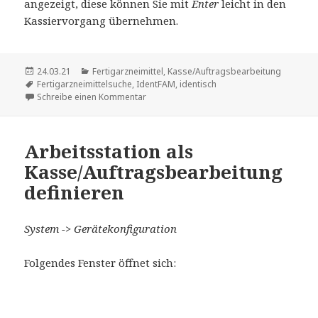
angezeigt, diese können Sie mit
Enter
leicht in den
Kassiervorgang übernehmen.
Veröffentlicht
Kategorien
24.03.21
Fertigarzneimittel
,
Kasse/Auftragsbearbeitung
am
Schlagwörter
Fertigarzneimittelsuche
,
IdentFAM
,
identisch
zu Kasse/ Auftragsbearbeitung – IdentFA
Schreibe einen Kommentar
Arbeitsstation als
Kasse/Auftragsbearbeitung
definieren
System -> Gerätekonfiguration
Folgendes Fenster öffnet sich: