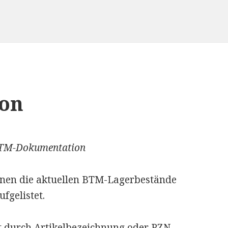
on
BTM-Dokumentation
en die aktuellen BTM-Lagerbestände
fgelistet.
t durch Artikelbezeichnung oder PZN-