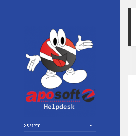
untermenü
System
anzeigen
untermenü
anzeigen