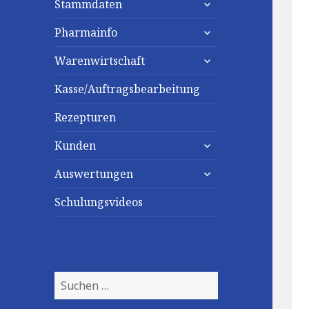
Stammdaten
untermenü
Pharmainfo
anzeigen
untermenü
Warenwirtschaft
anzeigen
Kasse/Auftragsbearbeitung
Rezepturen
untermenü
Kunden
anzeigen
untermenü
Auswertungen
anzeigen
Schulungsvideos
Suchen
nach: