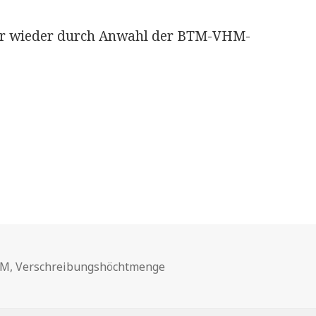
mer wieder durch Anwahl der BTM-VHM-
hlagwörter
TM
,
Verschreibungshöchtmenge