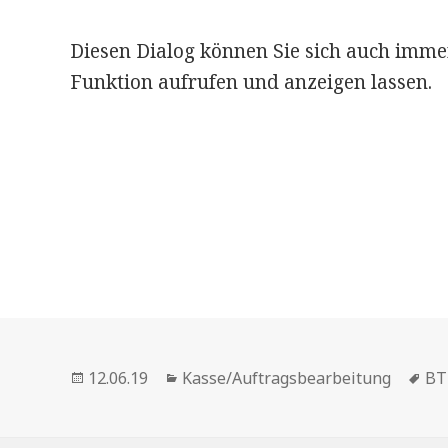
Diesen Dialog können Sie sich auch im
Funktion aufrufen und anzeigen lassen.
Veröffentlicht
Kategorien
Sc
12.06.19
Kasse/Auftragsbearbeitung
B
am