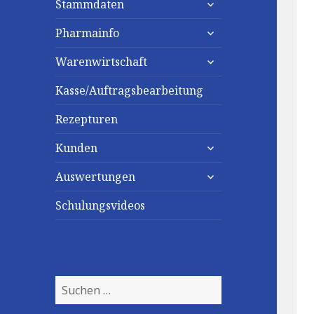
Stammdaten
untermenü
Pharmainfo
anzeigen
untermenü
Warenwirtschaft
anzeigen
Kasse/Auftragsbearbeitung
Rezepturen
untermenü
Kunden
anzeigen
untermenü
Auswertungen
anzeigen
Schulungsvideos
Suchen
nach: