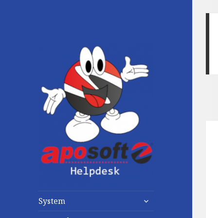
untermenü
System
anzeigen
untermenü
anzeigen