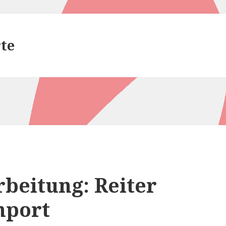
te
beitung: Reiter
mport