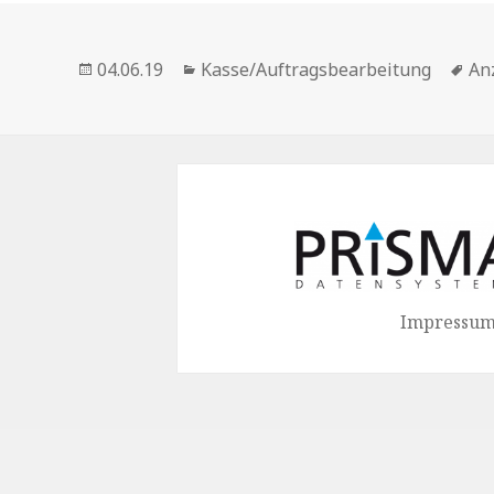
Veröffentlicht
Kategorien
Sc
04.06.19
Kasse/Auftragsbearbeitung
An
am
Impressum 