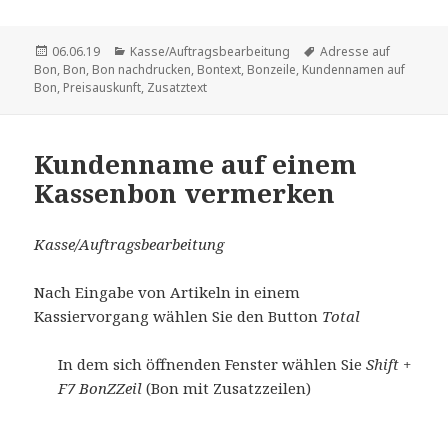
Veröffentlicht
Kategorien
Schlagwörter
06.06.19
Kasse/Auftragsbearbeitung
Adresse auf
am
Bon
,
Bon
,
Bon nachdrucken
,
Bontext
,
Bonzeile
,
Kundennamen auf
Bon
,
Preisauskunft
,
Zusatztext
Kundenname auf einem
Kassenbon vermerken
Kasse/Auftragsbearbeitung
Nach Eingabe von Artikeln in einem
Kassiervorgang wählen Sie den Button
Total
In dem sich öffnenden Fenster wählen Sie
Shift +
F7 BonZZeil
(Bon mit Zusatzzeilen)