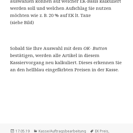
auswählen können auf welcher EK-Basis kalkuliert
werden soll und welchen Aufschlag Sie nutzen
möchten wie z. B. 20 % auf EK lt. Taxe
(siehe Bild)
Sobald Sie Ihre Auswahl mit dem
OK- Button
bestätigen, werden alle Artikel in diesem
Kassiervorgang neu kalkuliert. Dieses erkennen Sie
an den hellblau eingefärbten Preisen in der Kasse.
Veröffentlicht
Kategorien
Schlagwörter
17.05.19
Kasse/Auftragsbearbeitung
EK Preis
,