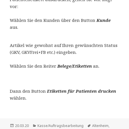
vor:
Wählen Sie den Kunden über den Button
Kunde
aus.
Artikel wie gewohnt auf Ihren gewünschten Status
(GKV, GKVFrei+FB etc.) eingeben.
Wählen Sie den Reiter
Belege/Etiketten
an.
Dann den Button
Etiketten für Patienten drucken
wählen.
Veröffentlicht
Kategorien
Schlagwörter
20.03.20
Kasse/Auftragsbearbeitung
Altenheim
,