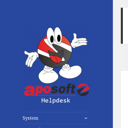
untermenü
System
anzeigen
untermenü
anzeigen