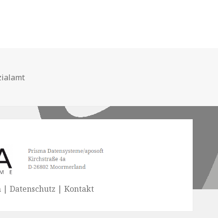
hlagwörter
zialamt
| Datenschutz | Kontakt