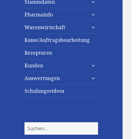
Stammdaten
untermenü
Pharmainfo
anzeigen
untermenü
Warenwirtschaft
anzeigen
Kasse/Auftragsbearbeitung
Rezepturen
untermenü
Kunden
anzeigen
untermenü
Auswertungen
anzeigen
Schulungsvideos
Suchen
nach: