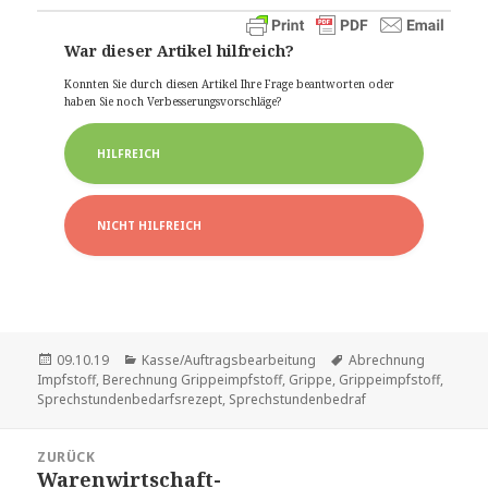
War dieser Artikel hilfreich?
Konnten Sie durch diesen Artikel Ihre Frage beantworten oder
haben Sie noch Verbesserungsvorschläge?
HILFREICH
NICHT HILFREICH
Veröffentlicht
Kategorien
Schlagwörter
09.10.19
Kasse/Auftragsbearbeitung
Abrechnung
am
Impfstoff
,
Berechnung Grippeimpfstoff
,
Grippe
,
Grippeimpfstoff
,
Sprechstundenbedarfsrezept
,
Sprechstundenbedraf
Beitragsnavigation
ZURÜCK
Warenwirtschaft-
Vorheriger