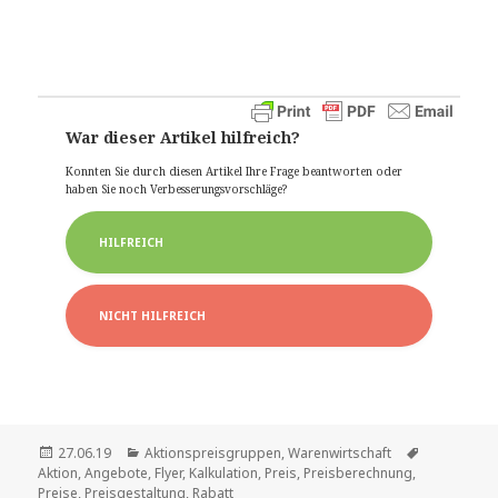
War dieser Artikel hilfreich?
Konnten Sie durch diesen Artikel Ihre Frage beantworten oder
haben Sie noch Verbesserungsvorschläge?
HILFREICH
NICHT HILFREICH
Veröffentlicht
Kategorien
Schlagwört
27.06.19
Aktionspreisgruppen
,
Warenwirtschaft
am
Aktion
,
Angebote
,
Flyer
,
Kalkulation
,
Preis
,
Preisberechnung
,
Preise
,
Preisgestaltung
,
Rabatt