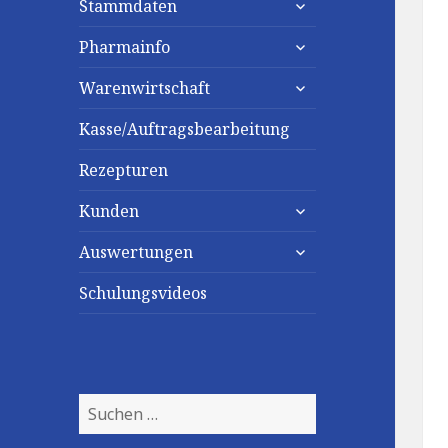
Stammdaten
untermenü
Pharmainfo
anzeigen
untermenü
Warenwirtschaft
anzeigen
Kasse/Auftragsbearbeitung
Rezepturen
untermenü
Kunden
anzeigen
untermenü
Auswertungen
anzeigen
Schulungsvideos
Suchen
nach: