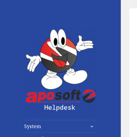
untermenü
System
anzeigen
untermenü
anzeigen