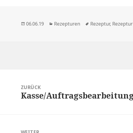
Veröffentlicht
Kategorien
Schlagwörter
06.06.19
Rezepturen
Rezeptur
,
Rezeptur
am
itragsnavigation
ZURÜCK
Kasse/Auftragsbearbeitung
Vorheriger
Beitrag:
WEITER