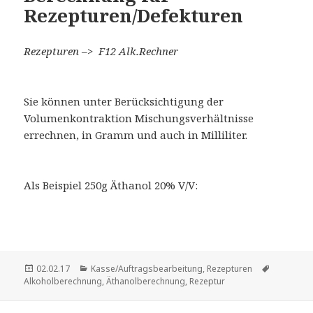
Rezepturen/Defekturen
Rezepturen –> F12 Alk.Rechner
Sie können unter Berücksichtigung der
Volumenkontraktion Mischungsverhältnisse
errechnen, in Gramm und auch in Milliliter.
Als Beispiel 250g Äthanol 20% V/V:
Veröffentlicht
Kategorien
Schlagwör
02.02.17
Kasse/Auftragsbearbeitung
,
Rezepturen
am
Alkoholberechnung
,
Äthanolberechnung
,
Rezeptur