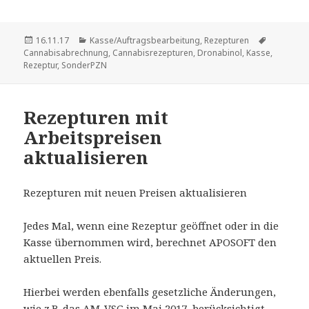
Veröffentlicht
Kategorien
Schlagwör
16.11.17
Kasse/Auftragsbearbeitung
,
Rezepturen
am
Cannabisabrechnung
,
Cannabisrezepturen
,
Dronabinol
,
Kasse
,
Rezeptur
,
SonderPZN
Rezepturen mit
Arbeitspreisen
aktualisieren
Rezepturen mit neuen Preisen aktualisieren
Jedes Mal, wenn eine Rezeptur geöffnet oder in die
Kasse übernommen wird, berechnet APOSOFT den
aktuellen Preis.
Hierbei werden ebenfalls gesetzliche Änderungen,
wie z.B. das AM-VSG im Mai 2017, berücksichtigt