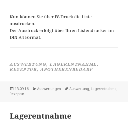
Nun können Sie über F8 Druck die Liste
ausdrucken.
Der Ausdruck erfolgt über Ihren Listendrucker im
DIN A4 Format.
AUSWERTUNG, LAGERENTNAHME,
REZEPTUR, APOTHEKENBEDARF
Veröffentlicht
Kategorien
Schlagwörter
13.09.16
Auswertungen
Auswertung
,
Lagerentnahme
,
am
Rezeptur
Lagerentnahme