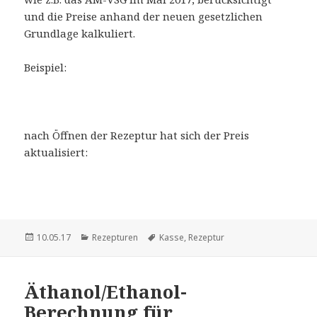
und die Preise anhand der neuen gesetzlichen
Grundlage kalkuliert.
Beispiel:
nach Öffnen der Rezeptur hat sich der Preis
aktualisiert:
Veröffentlicht
Kategorien
Schlagwörter
10.05.17
Rezepturen
Kasse
,
Rezeptur
am
Äthanol/Ethanol-
Berechnung für