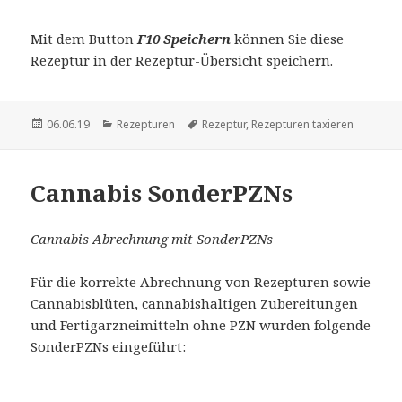
Mit dem Button
F10 Speichern
können Sie diese
Rezeptur in der Rezeptur-Übersicht speichern.
Veröffentlicht
Kategorien
Schlagwörter
06.06.19
Rezepturen
Rezeptur
,
Rezepturen taxieren
am
Cannabis SonderPZNs
Cannabis Abrechnung mit SonderPZNs
Für die korrekte Abrechnung von Rezepturen sowie
Cannabisblüten, cannabishaltigen Zubereitungen
und Fertigarzneimitteln ohne PZN wurden folgende
SonderPZNs eingeführt: