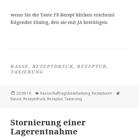
wenn Sie die Taste
F6 Rezept
klicken erscheint
folgender Dialog, den sie mit
JA
bestätigen.
KASSE, REZEPTDRUCK, REZEPTUR,
TAXIERUNG
Veröffentlicht
Kategorien
Schlagwör
20.09.16
Kasse/Auftragsbearbeitung
,
Rezepturen
am
Kasse
,
Rezeptdruck
,
Rezeptur
,
Taxierung
Stornierung einer
Lagerentnahme