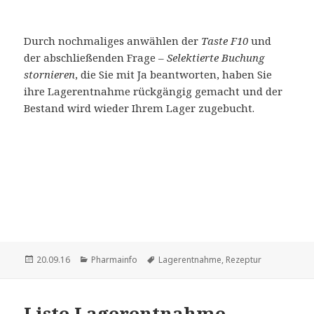
Durch nochmaliges anwählen der
Taste F10
und
der abschließenden Frage –
Selektierte Buchung
stornieren
, die Sie mit Ja beantworten, haben Sie
ihre Lagerentnahme rückgängig gemacht und der
Bestand wird wieder Ihrem Lager zugebucht.
Veröffentlicht
Kategorien
Schlagwörter
20.09.16
Pharmainfo
Lagerentnahme
,
Rezeptur
am
Liste Lagerentnahme