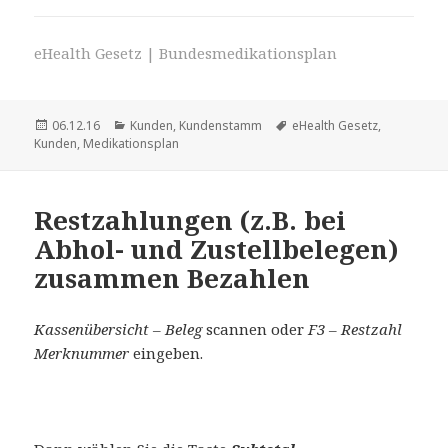
eHealth Gesetz | Bundesmedikationsplan
Veröffentlicht
Kategorien
Schlagwörter
06.12.16
Kunden
,
Kundenstamm
eHealth Gesetz
,
am
Kunden
,
Medikationsplan
Restzahlungen (z.B. bei
Abhol- und Zustellbelegen)
zusammen Bezahlen
Kassenübersicht – Beleg
scannen oder
F3 – Restzahl
Merknummer
eingeben.