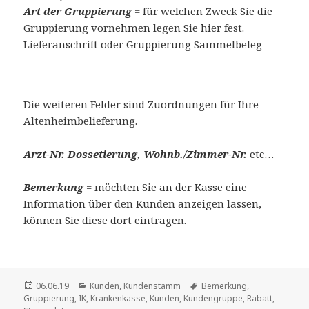
Art der Gruppierung
= für welchen Zweck Sie die
Gruppierung vornehmen legen Sie hier fest.
Lieferanschrift oder Gruppierung Sammelbeleg
Die weiteren Felder sind Zuordnungen für Ihre
Altenheimbelieferung.
Arzt-Nr. Dossetierung, Wohnb./Zimmer-Nr.
etc…
Bemerkung
= möchten Sie an der Kasse eine
Information über den Kunden anzeigen lassen,
können Sie diese dort eintragen.
Veröffentlicht
Kategorien
Schlagwörter
06.06.19
Kunden
,
Kundenstamm
Bemerkung
,
am
Gruppierung
,
IK
,
Krankenkasse
,
Kunden
,
Kundengruppe
,
Rabatt
,