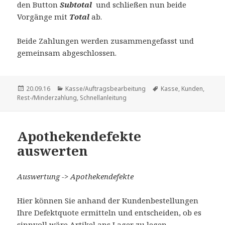
den Button
Subtotal
und schließen nun beide
Vorgänge mit
Total
ab.
Beide Zahlungen werden zusammengefasst und
gemeinsam abgeschlossen.
Veröffentlicht
Kategorien
Schlagwörter
20.09.16
Kasse/Auftragsbearbeitung
Kasse
,
Kunden
,
am
Rest-/Minderzahlung
,
Schnellanleitung
Apothekendefekte
auswerten
Auswertung -> Apothekendefekte
Hier können Sie anhand der Kundenbestellungen
Ihre Defektquote ermitteln und entscheiden, ob es
sinnvoll wäre Artikel ans Lager zu legen.