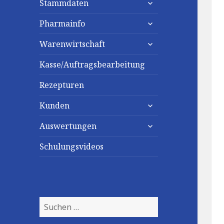
Stammdaten
untermenü
Pharmainfo
anzeigen
untermenü
Warenwirtschaft
anzeigen
Kasse/Auftragsbearbeitung
Rezepturen
untermenü
Kunden
anzeigen
untermenü
Auswertungen
anzeigen
Schulungsvideos
Suchen
nach: