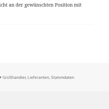
icht an der gewünschten Position mit
Schlagwörter
Größhandler
,
Lieferanten
,
Stammdaten