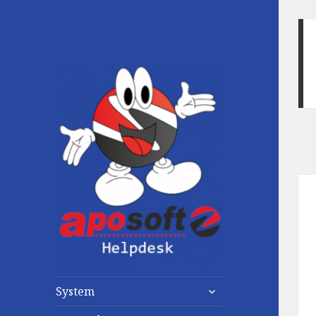
untermenü
System
anzeigen
untermenü
anzeigen