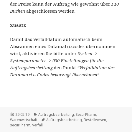
der Preise kann der Auftrag wie gewohnt über
F10
Buchen
abgeschlossen werden.
Zusatz
Damit das Verfalldatum automatisch beim
Abscannen eines Datamatrixcodes übernommen
wird, aktivieren Sie bitte unter
System ->
Systemparameter -> 030 Einstellungen für die
Auftragsbearbeitung
den Punkt
“Verfalldatum des
Datamatrix- Codes bevorzugt übernehmen”.
Veröffentlicht
Kategorien
29.05.19
Auftragsbearbeitung
,
SecurPharm
,
am
Schlagwörter
Warenwirtschaft
Auftragsbearbeitung
,
Bestellwesen
,
securPharm
,
Verfall