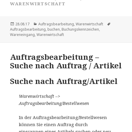
WARENWIRTSCHAFT
Veröffentlicht
Kategorien
Schlagwört
28.08.17
Auftragsbearbeitung
,
Warenwirtschaft
am
Auftragsbearbeitung
,
buchen
,
Buchungskennzeichen
,
Wareneingang
,
Warenwirtschaft
Auftragsbearbeitung –
Suche nach Auftrag / Artikel
Suche nach Auftrag/Artikel
Warenwirtschaft –>
Auftragsbearbeitung/Bestellwesen
In der Auftragsbearbeitung/Bestellwesen
können Sie einen Auftrag durch
einscannen eines Artikels suchen oder neu