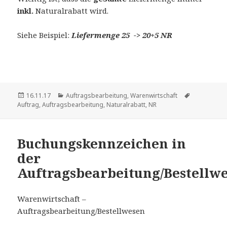
inkl.
Naturalrabatt wird.
Siehe Beispiel:
Liefermenge 25 -> 20+5 NR
Veröffentlicht
Kategorien
Schlagwört
16.11.17
Auftragsbearbeitung
,
Warenwirtschaft
am
Auftrag
,
Auftragsbearbeitung
,
Naturalrabatt
,
NR
Buchungskennzeichen in
der
Auftragsbearbeitung/Bestellw
Warenwirtschaft –
Auftragsbearbeitung/Bestellwesen