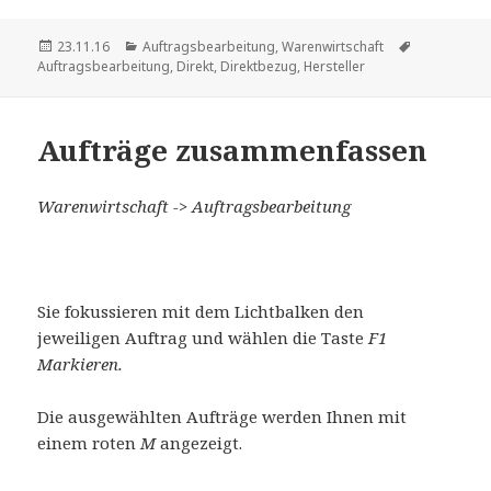
Veröffentlicht
Kategorien
Schlagwört
23.11.16
Auftragsbearbeitung
,
Warenwirtschaft
am
Auftragsbearbeitung
,
Direkt
,
Direktbezug
,
Hersteller
Aufträge zusammenfassen
Warenwirtschaft -> Auftragsbearbeitung
Sie fokussieren mit dem Lichtbalken den
jeweiligen Auftrag und wählen die Taste
F1
M
a
rkieren.
Die ausgewählten Aufträge werden Ihnen mit
einem roten
M
angezeigt.