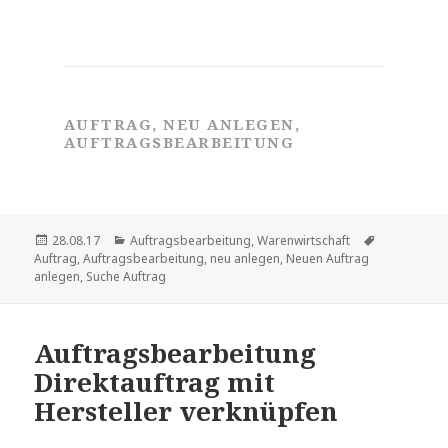
AUFTRAG, NEU ANLEGEN,
AUFTRAGSBEARBEITUNG
Veröffentlicht
Kategorien
Schlagwört
28.08.17
Auftragsbearbeitung
,
Warenwirtschaft
am
Auftrag
,
Auftragsbearbeitung
,
neu anlegen
,
Neuen Auftrag
anlegen
,
Suche Auftrag
Auftragsbearbeitung
Direktauftrag mit
Hersteller verknüpfen