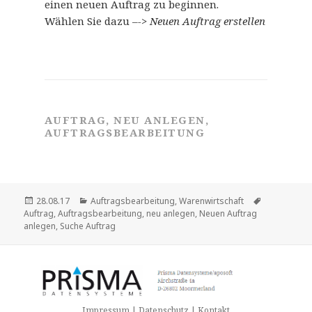
einen neuen Auftrag zu beginnen.
Wählen Sie dazu –
-> Neuen Auftrag erstellen
AUFTRAG, NEU ANLEGEN,
AUFTRAGSBEARBEITUNG
Veröffentlicht
Kategorien
Schlagwört
28.08.17
Auftragsbearbeitung
,
Warenwirtschaft
am
Auftrag
,
Auftragsbearbeitung
,
neu anlegen
,
Neuen Auftrag
anlegen
,
Suche Auftrag
Impressum | Datenschutz | Kontakt