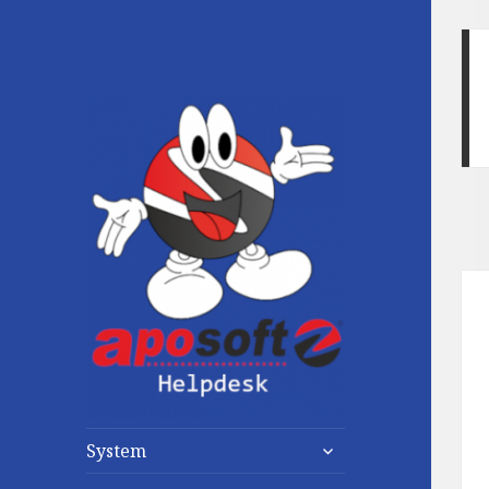
untermenü
System
anzeigen
untermenü
anzeigen