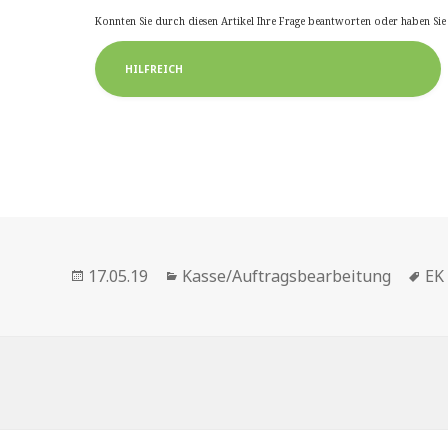
Konnten Sie durch diesen Artikel Ihre Frage beantworten oder haben Si
HILFREICH
Veröffentlicht
Kategorien
Sc
17.05.19
Kasse/Auftragsbearbeitung
EK 
am
itragsnavigation