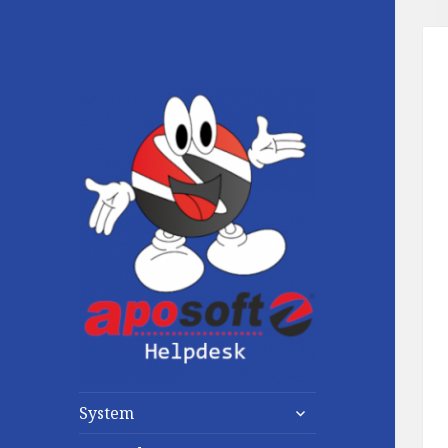
untermenü
System
anzeigen
untermenü
anzeigen