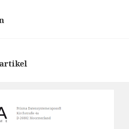
n
rtikel