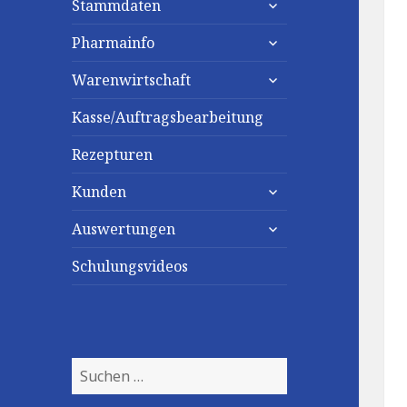
Stammdaten
untermenü
Pharmainfo
anzeigen
untermenü
Warenwirtschaft
anzeigen
Kasse/Auftragsbearbeitung
Rezepturen
untermenü
Kunden
anzeigen
untermenü
Auswertungen
anzeigen
Schulungsvideos
Suchen
nach: