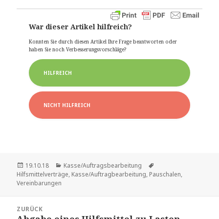
War dieser Artikel hilfreich?
Konnten Sie durch diesen Artikel Ihre Frage beantworten oder
haben Sie noch Verbesserungsvorschläge?
HILFREICH
NICHT HILFREICH
Veröffentlicht
Kategorien
Schlagwörter
19.10.18
Kasse/Auftragsbearbeitung
am
Hilfsmittelverträge
,
Kasse/Auftragbearbeitung
,
Pauschalen
,
Vereinbarungen
Beitragsnavigation
ZURÜCK