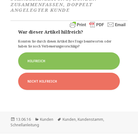
ZUSAMMENFASSEN, DOPPELT
ANGELEGTER KUNDE
War dieser Artikel hilfreich?
Konnten Sie durch diesen Artikel Ihre Frage beantworten oder
haben Sie noch Verbesserungsvorschläge?
HILFREICH
NICHT HILFREICH
Veröffentlicht
Kategorien
Schlagwörter
13.06.16
Kunden
Kunden
,
Kundenstamm
,
am
Schnellanleitung
Beitragsnavigation