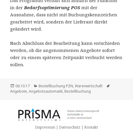
Das Programm verhält sich ähnlich der Funktion
in der
Bedarfsoptimierung POS
mit der
Ausnahme, dass nicht mit Buchungskennzeichen
gearbeitet wird, sondern der Lieferant direkt
geändert wird.
Nach Abschluss der Bearbeitung kann entschieden
werden, ob die angenommenen Angebote sofort
oder zu einem späteren Zeitpunkt verbucht werden
sollen.
Veröffentlicht
Kategorien
Schlagwörte
06.10.17
Bestellbuchung PZN
,
Warenwirtschaft
am
Angebote
,
Angebotsautomatik
,
Bestellbuchung
Impressum | Datenschutz | Kontakt