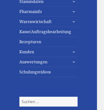
Stammdaten
untermenü
Pharmainfo
anzeigen
untermenü
Warenwirtschaft
anzeigen
Kasse/Auftragsbearbeitung
Rezepturen
untermenü
Kunden
anzeigen
untermenü
Auswertungen
anzeigen
Schulungsvideos
Suchen
nach: