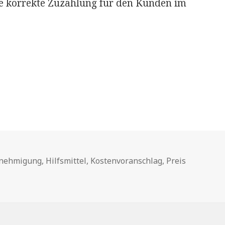
e korrekte Zuzahlung für den Kunden im
hlagwörter
nehmigung
,
Hilfsmittel
,
Kostenvoranschlag
,
Preis