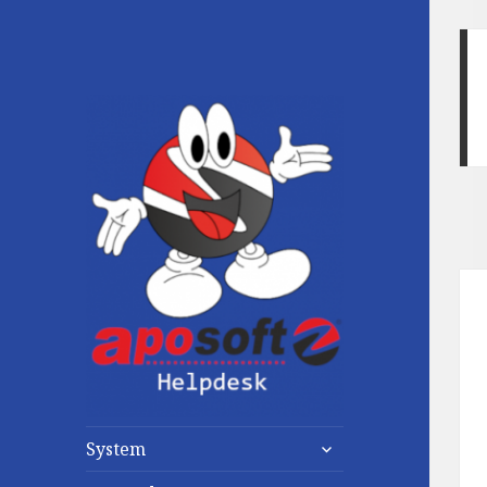
untermenü
System
anzeigen
untermenü
anzeigen