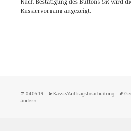
Nach Bestätigung des Buttons
OK
wird di
Kassiervorgang angezeigt.
Veröffentlicht
Kategorien
Sc
04.06.19
Kasse/Auftragsbearbeitung
Ge
am
ändern