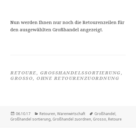
Nun werden Ihnen nur noch die Retourenzeilen für
den ausgewählten Großhandel angezeigt.
RETOURE, GROSSHANDELSSORTIERUNG, G
ROSSO, OHNE RETOURENZUORDNUNG
Veröffentlicht
Kategorien
Schlagwörter
06.10.17
Retouren
,
Warenwirtschaft
Großhandel
,
am
Großhandel sortierung
,
Großhandel zuordnen
,
Grosso
,
Retoure