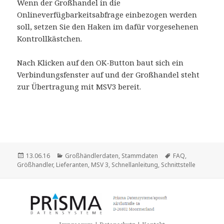
Wenn der Großhandel in die
Onlineverfügbarkeitsabfrage einbezogen werden
soll, setzen Sie den Haken im dafür vorgesehenen
Kontrollkästchen.
Nach Klicken auf den OK-Button baut sich ein
Verbindungsfenster auf und der Großhandel steht
zur Übertragung mit MSV3 bereit.
Veröffentlicht
Kategorien
Schlagwörter
13.06.16
Großhändlerdaten
,
Stammdaten
FAQ
,
am
Größhandler
,
Lieferanten
,
MSV 3
,
Schnellanleitung
,
Schnittstelle