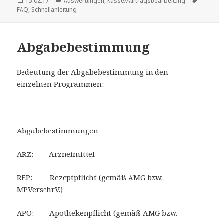
Veröffentlicht
Kategorien
Schlag
15.02.17
Auswertungen
,
Kasse/Auftragsbearbeitung
am
FAQ
,
Schnellanleitung
Abgabebestimmung
Bedeutung der Abgabebestimmung in den
einzelnen Programmen:
Abgabebestimmungen
ARZ: Arzneimittel
REP: Rezeptpflicht (gemäß AMG bzw.
MPVerschrV.)
APO: Apothekenpflicht (gemäß AMG bzw.