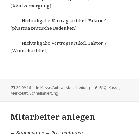
(Akutversorgung)
Nichtabgabe Vertragsartikel, Faktor 6
(pharmazeutische Bedenken)
Nichtabgabe Vertragsartikel, Faktor 7
(Wunschartikel)
Veröffentlicht
Kategorien
Schlagwörter
20.09.16
Kasse/Auftragsbearbeitung
FAQ
,
Kasse
,
am
Merkblatt
,
Schnellanleitung
Mitarbeiter anlegen
→
Stammdaten → Personaldaten