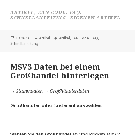
ARTIKEL, EAN CODE, FAQ,
SCHNELLANLEITING, EIGENEN ARTIKEL
Veröffentlicht
Kategorien
Schlagwörter
13.06.16
Artikel
Artikel
,
EAN Code
,
FAQ
,
am
Schnellanleitung
MSV3 Daten bei einem
Großhandel hinterlegen
→ Stammdaten → Großhändlerdaten
Großhändler oder Lieferant auswählen
wählen Sie den Großhandel an und klicken auf
F2