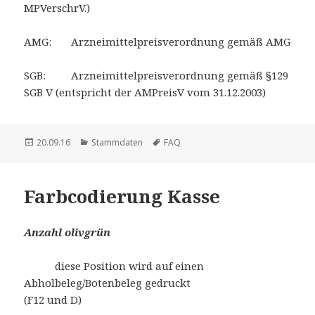
MPVerschrV.)
AMG: Arzneimittelpreisverordnung gemäß AMG
SGB: Arzneimittelpreisverordnung gemäß §129
SGB V (entspricht der AMPreisV vom 31.12.2003)
Veröffentlicht
Kategorien
Schlagwörter
20.09.16
Stammdaten
FAQ
am
Farbcodierung Kasse
Anzahl olivgrün
diese Position wird auf einen
Abholbeleg/Botenbeleg gedruckt
(F12 und D)