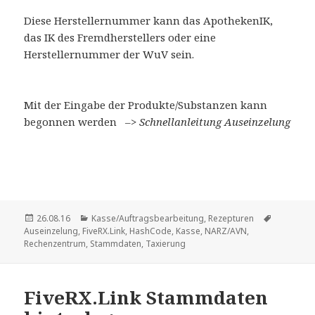
Diese Herstellernummer kann das ApothekenIK,
das IK des Fremdherstellers oder eine
Herstellernummer der WuV sein.
Mit der Eingabe der Produkte/Substanzen kann
begonnen werden –>
Schnellanleitung Auseinzelung
Veröffentlicht
Kategorien
Schlagwör
26.08.16
Kasse/Auftragsbearbeitung
,
Rezepturen
am
Auseinzelung
,
FiveRX.Link
,
HashCode
,
Kasse
,
NARZ/AVN
,
Rechenzentrum
,
Stammdaten
,
Taxierung
FiveRX.Link Stammdaten