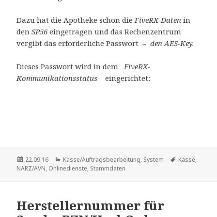
Dazu hat die Apotheke schon die
FiveRX-Daten
in
den
SP56
eingetragen und das Rechenzentrum
vergibt das erforderliche Passwort –
den AES-Key.
Dieses Passwort wird in dem
FiveRX-
Kommunikationsstatus
eingerichtet:
Veröffentlicht
Kategorien
Schlagwörter
22.09.16
Kasse/Auftragsbearbeitung
,
System
Kasse
,
am
NARZ/AVN
,
Onlinedienste
,
Stammdaten
Herstellernummer für